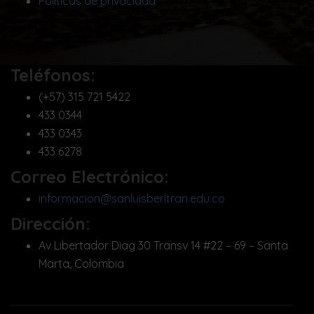
Políticas de privacidad
Teléfonos:
(+57) 315 721 5422
433 0344
433 0343
433 6278
Correo Electrónico:
informacion@sanluisberltran.edu.co
Dirección:
Av Libertador Diag 30 Transv 14 #22 – 69 – Santa
Marta, Colombia