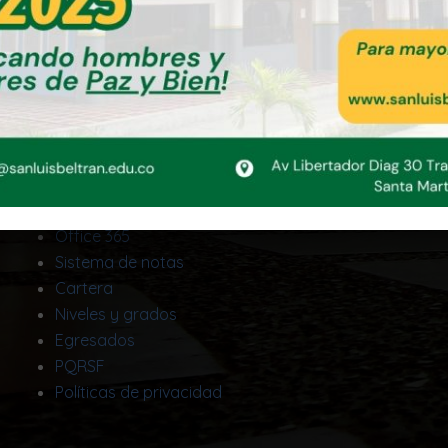
Error:
Formulario de contacto no encontrado.
Enlaces útiles:
Office 365
Sistema de notas
Cartera
Niveles y grados
Egresados
PQRSF
Políticas de privacidad