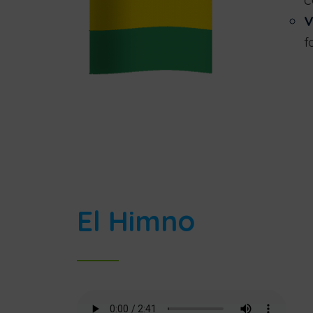
V
f
El Himno