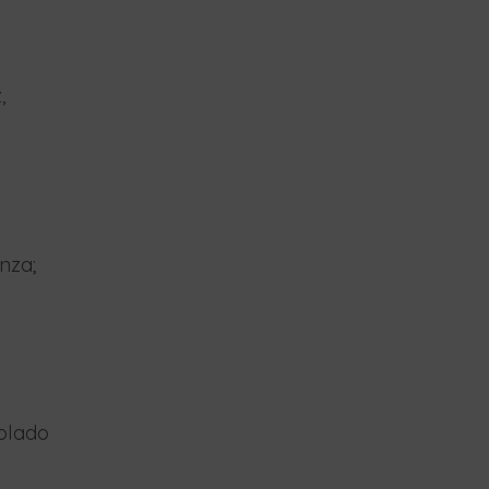
,
nza;
olado