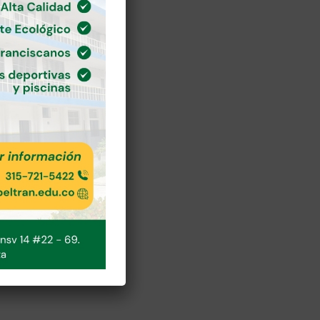
zar
mar
or,
or.
M.