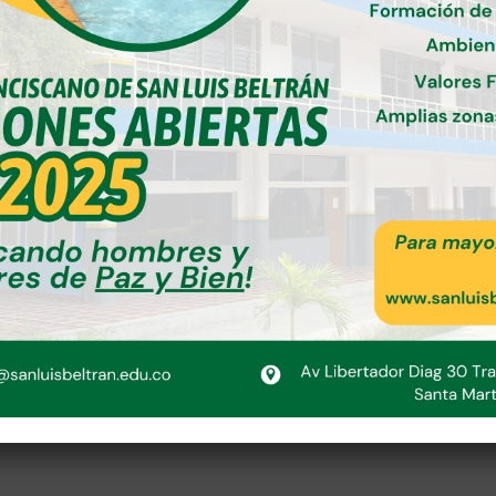
Colombia sonriente nos mira avan
la sierra, la playa, los astros y el 
y un noble futuro de paz y de am
la espada nos muestra del libertad
Fr. JUAN DE J. ANAYA PRADA OF
az