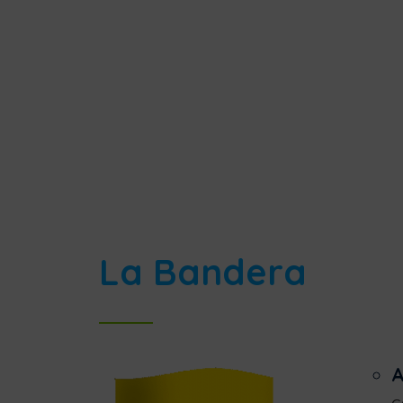
La Bandera
A
c