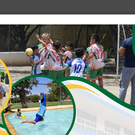
CORO
Con un himno triunfal de victori
de la ciencia la Férvidad lid,
vista al frente radiante de gloria
juventudes samarias seguid. (BIS
I
Valientes sigamos, la vida es un 
surquémosle ansiando saber y triu
y al son de las olas alegres canta
será nuestro faro la eterna la eterna 
II