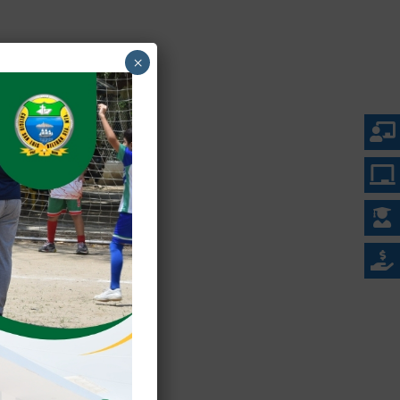
×
a
)
mar
nfar
r,
verdad.