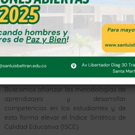
social cotidiano.
El Colegio Franciscano de San Luis
Beltrán, como gestor de calidad
educativa, brinda espacios estratégicos
de enseñanza aprendizaje en el
mejoramiento de los procesos
académicos de sus hijos, fortaleciendo
la formación integral y en valores.
Buscamos afianzar las metodologías de
aprendizajes y desarrollar
competencias en los estudiantes y de
esta forma elevar el Índice Sintético de
Calidad Educativa (ISCE).