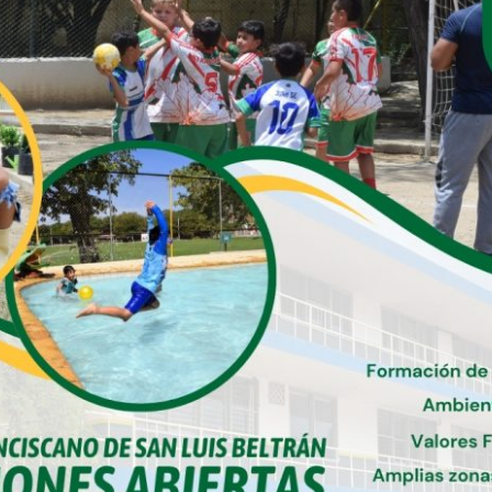
humanística.
Toda la comunidad educativa de
acuerdo con su competencia, educa;
por lo cual la entrega, la identidad, el
compromiso y la pertenencia, hacen
que los fines de la educación se logren.
Los Colegios Franciscanos de Colombia,
al conjugar principios rectores de
servicio, vivencia, justicia, paz y
convivencia entre los hombres y la
naturaleza, buscan que sean el norte
del comportamiento comunitario y un
testimonio de vida, encarnado en sus
egresados, y proyectado en su entorno