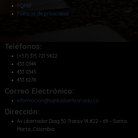
PQRSF
Políticas de privacidad
Teléfonos:
(+57) 315 721 5422
433 0344
433 0343
433 6278
Correo Electrónico:
informacion@sanluisberltran.edu.co
Dirección:
Av Libertador Diag 30 Transv 14 #22 – 69 – Santa
Marta, Colombia