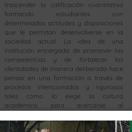
trascender la calificación cuantitativa
formando estudiantes con
determinadas actitudes y disposiciones
que le permitan desenvolverse en la
sociedad actual. La idea de una
institución encargada de promover las
competencias y de fortalecer las
identidades de manera deliberada hace
pensar en una formación a través de
procesos intencionados y rigurosos
tales como lo exige la cultura
académica, para acercarse al
cumplimiento de su misión, visión,
filosofía y naturaleza investigativa y